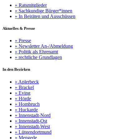
»
Ratsmitglieder
»
Sachkundige Bürger*innen
»
In Beiräten und Ausschüssen
Aktuelles & Presse
»
Presse
»
Newsletter An-/Abmeldung
»
Politik als Ehrenamt
»
rechtliche Grundlagen
In den Bezirken
»
Aplerbeck
»
Brackel
»
Eving
»
Hörde
»
Hombruch
»
Huckarde
»
Innenstadt-Nord
»
Innenstadt-Ost
»
Innenstadt-West
»
Lütgendortmund
»
Mengede