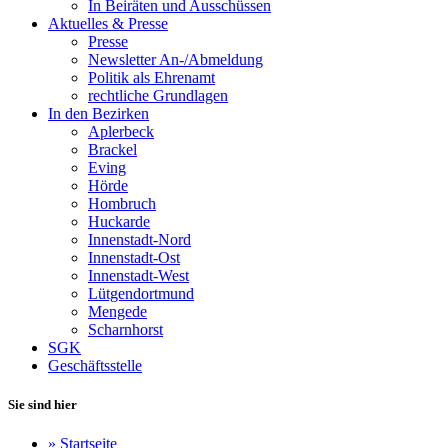
In Beiräten und Ausschüssen
Aktuelles & Presse
Presse
Newsletter An-/Abmeldung
Politik als Ehrenamt
rechtliche Grundlagen
In den Bezirken
Aplerbeck
Brackel
Eving
Hörde
Hombruch
Huckarde
Innenstadt-Nord
Innenstadt-Ost
Innenstadt-West
Lütgendortmund
Mengede
Scharnhorst
SGK
Geschäftsstelle
Sie sind hier
»
Startseite