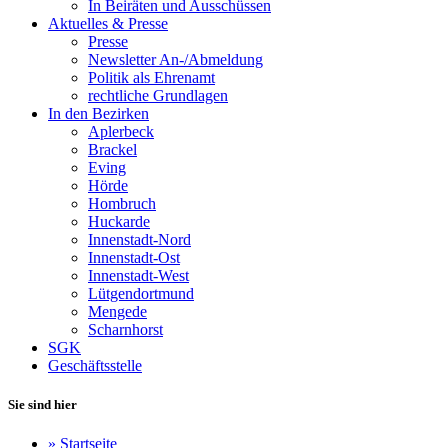
In Beiräten und Ausschüssen
Aktuelles & Presse
Presse
Newsletter An-/Abmeldung
Politik als Ehrenamt
rechtliche Grundlagen
In den Bezirken
Aplerbeck
Brackel
Eving
Hörde
Hombruch
Huckarde
Innenstadt-Nord
Innenstadt-Ost
Innenstadt-West
Lütgendortmund
Mengede
Scharnhorst
SGK
Geschäftsstelle
Sie sind hier
»
Startseite