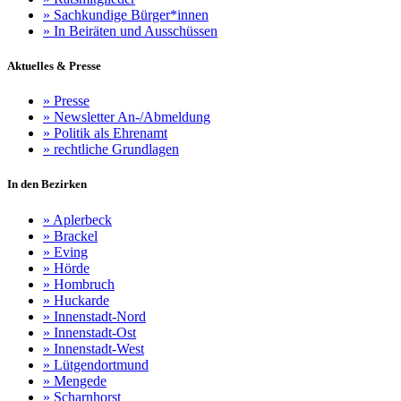
»
Sachkundige Bürger*innen
»
In Beiräten und Ausschüssen
Aktuelles & Presse
»
Presse
»
Newsletter An-/Abmeldung
»
Politik als Ehrenamt
»
rechtliche Grundlagen
In den Bezirken
»
Aplerbeck
»
Brackel
»
Eving
»
Hörde
»
Hombruch
»
Huckarde
»
Innenstadt-Nord
»
Innenstadt-Ost
»
Innenstadt-West
»
Lütgendortmund
»
Mengede
»
Scharnhorst