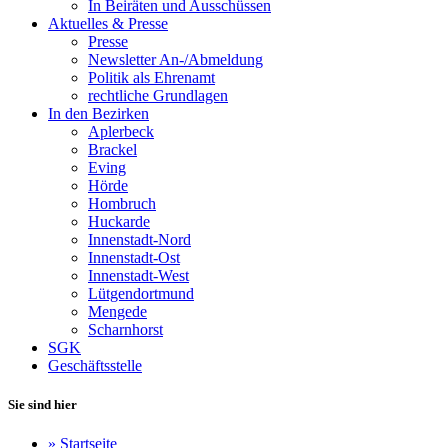
In Beiräten und Ausschüssen
Aktuelles & Presse
Presse
Newsletter An-/Abmeldung
Politik als Ehrenamt
rechtliche Grundlagen
In den Bezirken
Aplerbeck
Brackel
Eving
Hörde
Hombruch
Huckarde
Innenstadt-Nord
Innenstadt-Ost
Innenstadt-West
Lütgendortmund
Mengede
Scharnhorst
SGK
Geschäftsstelle
Sie sind hier
»
Startseite