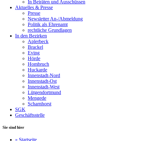
In Beiräten und Ausschüssen
Aktuelles & Presse
Presse
Newsletter An-/Abmeldung
Politik als Ehrenamt
rechtliche Grundlagen
In den Bezirken
Aplerbeck
Brackel
Eving
Hörde
Hombruch
Huckarde
Innenstadt-Nord
Innenstadt-Ost
Innenstadt-West
Lütgendortmund
Mengede
Scharnhorst
SGK
Geschäftsstelle
Sie sind hier
»
Startseite