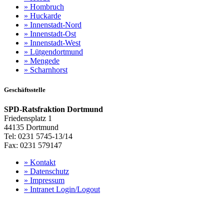
»
Hombruch
»
Huckarde
»
Innenstadt-Nord
»
Innenstadt-Ost
»
Innenstadt-West
»
Lütgendortmund
»
Mengede
»
Scharnhorst
Geschäftsstelle
SPD-Ratsfraktion Dortmund
Friedensplatz 1
44135 Dortmund
Tel: 0231 5745-13/14
Fax: 0231 579147
»
Kontakt
»
Datenschutz
»
Impressum
»
Intranet Login/Logout