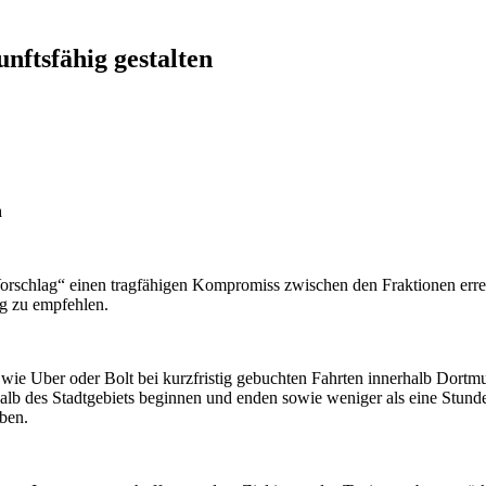
nftsfähig gestalten
n
rschlag“ einen tragfähigen Kompromiss zwischen den Fraktionen errei
g zu empfehlen.
 wie Uber oder Bolt bei kurzfristig gebuchten Fahrten innerhalb Dortm
erhalb des Stadtgebiets beginnen und enden sowie weniger als eine Stun
aben.