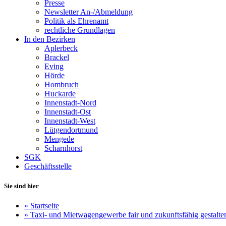
Presse
Newsletter An-/Abmeldung
Politik als Ehrenamt
rechtliche Grundlagen
In den Bezirken
Aplerbeck
Brackel
Eving
Hörde
Hombruch
Huckarde
Innenstadt-Nord
Innenstadt-Ost
Innenstadt-West
Lütgendortmund
Mengede
Scharnhorst
SGK
Geschäftsstelle
Sie sind hier
»
Startseite
»
Taxi- und Mietwagengewerbe fair und zukunftsfähig gestalte