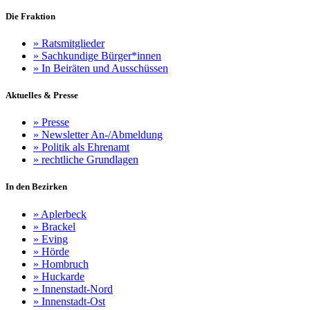
Die Fraktion
»
Ratsmitglieder
»
Sachkundige Bürger*innen
»
In Beiräten und Ausschüssen
Aktuelles & Presse
»
Presse
»
Newsletter An-/Abmeldung
»
Politik als Ehrenamt
»
rechtliche Grundlagen
In den Bezirken
»
Aplerbeck
»
Brackel
»
Eving
»
Hörde
»
Hombruch
»
Huckarde
»
Innenstadt-Nord
»
Innenstadt-Ost