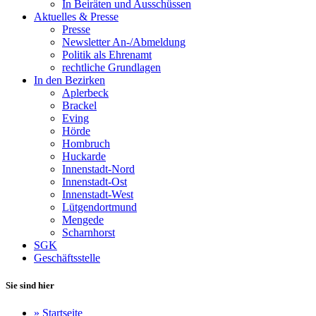
In Beiräten und Ausschüssen
Aktuelles & Presse
Presse
Newsletter An-/Abmeldung
Politik als Ehrenamt
rechtliche Grundlagen
In den Bezirken
Aplerbeck
Brackel
Eving
Hörde
Hombruch
Huckarde
Innenstadt-Nord
Innenstadt-Ost
Innenstadt-West
Lütgendortmund
Mengede
Scharnhorst
SGK
Geschäftsstelle
Sie sind hier
»
Startseite