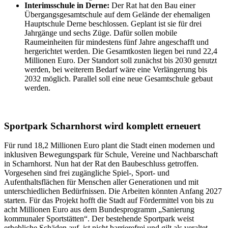
Interimsschule in Derne:
Der Rat hat den Bau einer
Übergangsgesamtschule auf dem Gelände der ehemaligen
Hauptschule Derne beschlossen. Geplant ist sie für drei
Jahrgänge und sechs Züge. Dafür sollen mobile
Raumeinheiten für mindestens fünf Jahre angeschafft und
hergerichtet werden. Die Gesamtkosten liegen bei rund 22,4
Millionen Euro. Der Standort soll zunächst bis 2030 genutzt
werden, bei weiterem Bedarf wäre eine Verlängerung bis
2032 möglich. Parallel soll eine neue Gesamtschule gebaut
werden.
Sportpark Scharnhorst wird komplett erneuert
Für rund 18,2 Millionen Euro plant die Stadt einen modernen und
inklusiven Bewegungspark für Schule, Vereine und Nachbarschaft
in Scharnhorst. Nun hat der Rat den Baubeschluss getroffen.
Vorgesehen sind frei zugängliche Spiel-, Sport- und
Aufenthaltsflächen für Menschen aller Generationen und mit
unterschiedlichen Bedürfnissen. Die Arbeiten könnten Anfang 2027
starten. Für das Projekt hofft die Stadt auf Fördermittel von bis zu
acht Millionen Euro aus dem Bundesprogramm „Sanierung
kommunaler Sportstätten“. Der bestehende Sportpark weist
erhebliche Schäden auf, ist nicht barrierefrei und gilt als veraltet.