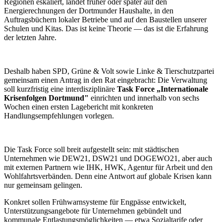
Regionen eskaliert, landet früher oder später auf den
Energierechnungen der Dortmunder Haushalte, in den
Auftragsbüchern lokaler Betriebe und auf den Baustellen unserer
Schulen und Kitas. Das ist keine Theorie — das ist die Erfahrung
der letzten Jahre.
Deshalb haben SPD, Grüne & Volt sowie Linke & Tierschutzpartei
gemeinsam einen Antrag in den Rat eingebracht: Die Verwaltung
soll kurzfristig eine interdisziplinäre
Task Force „Internationale
Krisenfolgen Dortmund"
einrichten und innerhalb von sechs
Wochen einen ersten Lagebericht mit konkreten
Handlungsempfehlungen vorlegen.
Die Task Force soll breit aufgestellt sein: mit städtischen
Unternehmen wie DEW21, DSW21 und DOGEWO21, aber auch
mit externen Partnern wie IHK, HWK, Agentur für Arbeit und den
Wohlfahrtsverbänden. Denn eine Antwort auf globale Krisen kann
nur gemeinsam gelingen.
Konkret sollen Frühwarnsysteme für Engpässe entwickelt,
Unterstützungsangebote für Unternehmen gebündelt und
kommunale Entlastungsmöglichkeiten — etwa Sozialtarife oder