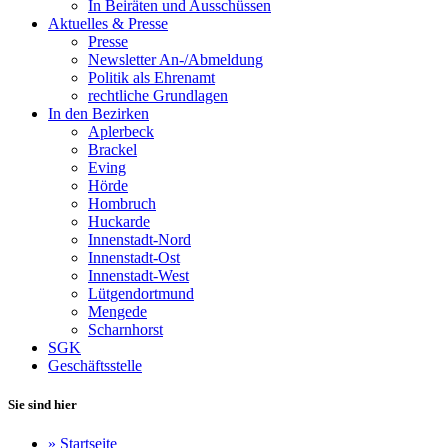
In Beiräten und Ausschüssen
Aktuelles & Presse
Presse
Newsletter An-/Abmeldung
Politik als Ehrenamt
rechtliche Grundlagen
In den Bezirken
Aplerbeck
Brackel
Eving
Hörde
Hombruch
Huckarde
Innenstadt-Nord
Innenstadt-Ost
Innenstadt-West
Lütgendortmund
Mengede
Scharnhorst
SGK
Geschäftsstelle
Sie sind hier
»
Startseite