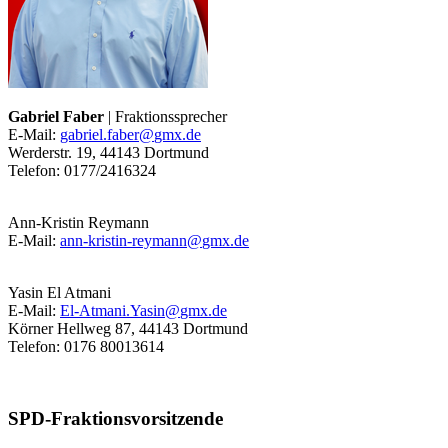
Gabriel Faber
| Fraktionssprecher
E-Mail:
gabriel.faber
@
gmx
.
de
Werderstr. 19, 44143 Dortmund
Telefon: 0177/2416324
Ann-Kristin Reymann
E-Mail:
ann-kristin-reymann
@
gmx
.
de
Yasin El Atmani
E-Mail:
El-Atmani.Yasin
@
gmx
.
de
Körner Hellweg 87, 44143 Dortmund
Telefon: 0176 80013614
SPD-Fraktionsvorsitzende