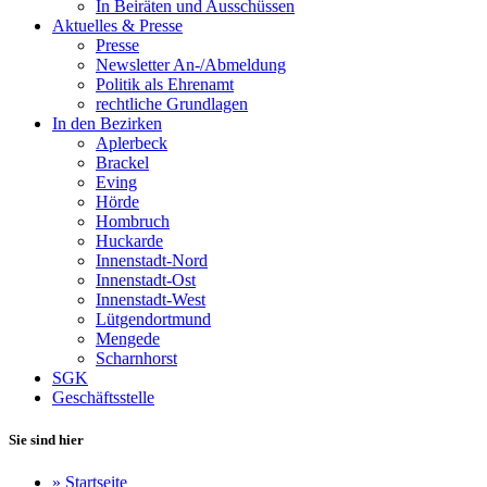
In Beiräten und Ausschüssen
Aktuelles & Presse
Presse
Newsletter An-/Abmeldung
Politik als Ehrenamt
rechtliche Grundlagen
In den Bezirken
Aplerbeck
Brackel
Eving
Hörde
Hombruch
Huckarde
Innenstadt-Nord
Innenstadt-Ost
Innenstadt-West
Lütgendortmund
Mengede
Scharnhorst
SGK
Geschäftsstelle
Sie sind hier
»
Startseite